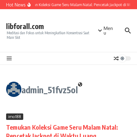
Skip to content
Hot News
Temukan Koleksi Game Seru Malam Natal: Pencetak Jackpot di Wakt
libforall.com
Men
u
Meditasi dan Fokus untuk Meningkatkan Konsentrasi Saat
Main Slot
admin_51fvz5ol
imo188
Temukan Koleksi Game Seru Malam Natal:
Pencetak Jackpot di Waktu Luang