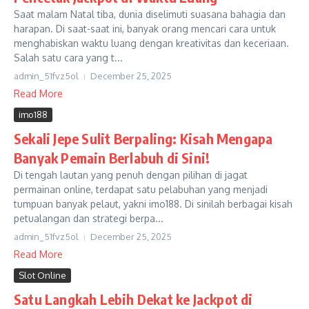
Saat malam Natal tiba, dunia diselimuti suasana bahagia dan
harapan. Di saat-saat ini, banyak orang mencari cara untuk
menghabiskan waktu luang dengan kreativitas dan keceriaan.
Salah satu cara yang t...
admin_51fvz5ol
December 25, 2025
Read More
imo188
Sekali Jepe Sulit Berpaling: Kisah Mengapa
Banyak Pemain Berlabuh di Sini!
Di tengah lautan yang penuh dengan pilihan di jagat
permainan online, terdapat satu pelabuhan yang menjadi
tumpuan banyak pelaut, yakni imo188. Di sinilah berbagai kisah
petualangan dan strategi berpa...
admin_51fvz5ol
December 25, 2025
Read More
Slot Online
Satu Langkah Lebih Dekat ke Jackpot di