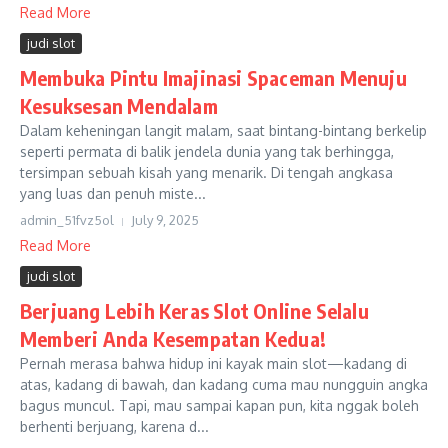
Read More
judi slot
Membuka Pintu Imajinasi Spaceman Menuju
Kesuksesan Mendalam
Dalam keheningan langit malam, saat bintang-bintang berkelip
seperti permata di balik jendela dunia yang tak berhingga,
tersimpan sebuah kisah yang menarik. Di tengah angkasa
yang luas dan penuh miste...
admin_51fvz5ol
July 9, 2025
Read More
judi slot
Berjuang Lebih Keras Slot Online Selalu
Memberi Anda Kesempatan Kedua!
Pernah merasa bahwa hidup ini kayak main slot—kadang di
atas, kadang di bawah, dan kadang cuma mau nungguin angka
bagus muncul. Tapi, mau sampai kapan pun, kita nggak boleh
berhenti berjuang, karena d...