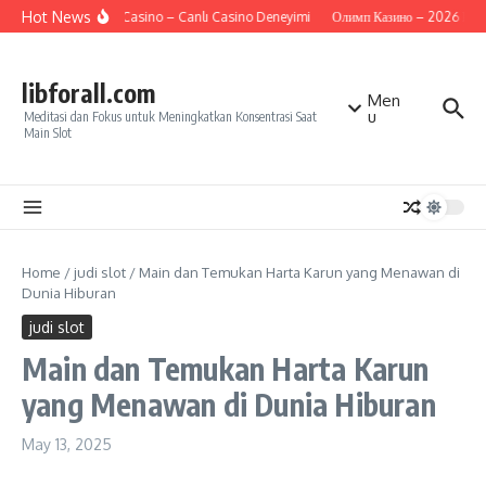
Skip to content
Hot News
7Slots Casino – Canlı Casino Deneyimi
Олимп Казино – 2026 Казах
libforall.com
Men
u
Meditasi dan Fokus untuk Meningkatkan Konsentrasi Saat
Main Slot
Home
/
judi slot
/
Main dan Temukan Harta Karun yang Menawan di
Dunia Hiburan
judi slot
Main dan Temukan Harta Karun
yang Menawan di Dunia Hiburan
May 13, 2025