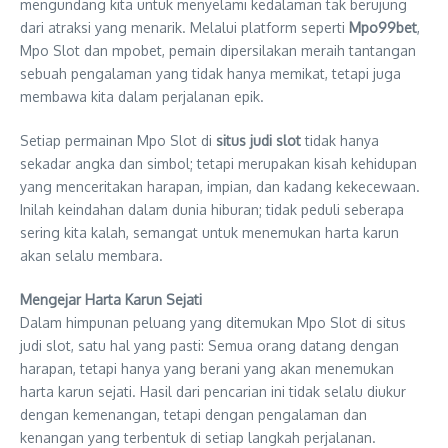
mengundang kita untuk menyelami kedalaman tak berujung
dari atraksi yang menarik. Melalui platform seperti
Mpo99bet
,
Mpo Slot dan mpobet, pemain dipersilakan meraih tantangan
sebuah pengalaman yang tidak hanya memikat, tetapi juga
membawa kita dalam perjalanan epik.
Setiap permainan Mpo Slot di
situs judi slot
tidak hanya
sekadar angka dan simbol; tetapi merupakan kisah kehidupan
yang menceritakan harapan, impian, dan kadang kekecewaan.
Inilah keindahan dalam dunia hiburan; tidak peduli seberapa
sering kita kalah, semangat untuk menemukan harta karun
akan selalu membara.
Mengejar Harta Karun Sejati
Dalam himpunan peluang yang ditemukan Mpo Slot di situs
judi slot, satu hal yang pasti: Semua orang datang dengan
harapan, tetapi hanya yang berani yang akan menemukan
harta karun sejati. Hasil dari pencarian ini tidak selalu diukur
dengan kemenangan, tetapi dengan pengalaman dan
kenangan yang terbentuk di setiap langkah perjalanan.