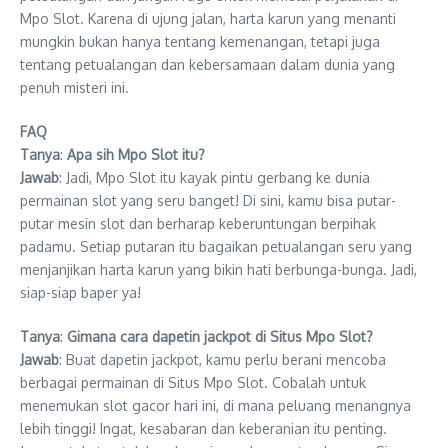
Mpo Slot. Karena di ujung jalan, harta karun yang menanti
mungkin bukan hanya tentang kemenangan, tetapi juga
tentang petualangan dan kebersamaan dalam dunia yang
penuh misteri ini.
FAQ
Tanya
:
Apa sih Mpo Slot itu?
Jawab
: Jadi, Mpo Slot itu kayak pintu gerbang ke dunia
permainan slot yang seru banget! Di sini, kamu bisa putar-
putar mesin slot dan berharap keberuntungan berpihak
padamu. Setiap putaran itu bagaikan petualangan seru yang
menjanjikan harta karun yang bikin hati berbunga-bunga. Jadi,
siap-siap baper ya!
Tanya
:
Gimana cara dapetin jackpot di Situs Mpo Slot?
Jawab
: Buat dapetin jackpot, kamu perlu berani mencoba
berbagai permainan di Situs Mpo Slot. Cobalah untuk
menemukan slot gacor hari ini, di mana peluang menangnya
lebih tinggi! Ingat, kesabaran dan keberanian itu penting.